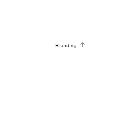
Branding
#WEAREBRANDERS | SEGUINOS EN INSTAGRAM
AGENCIA